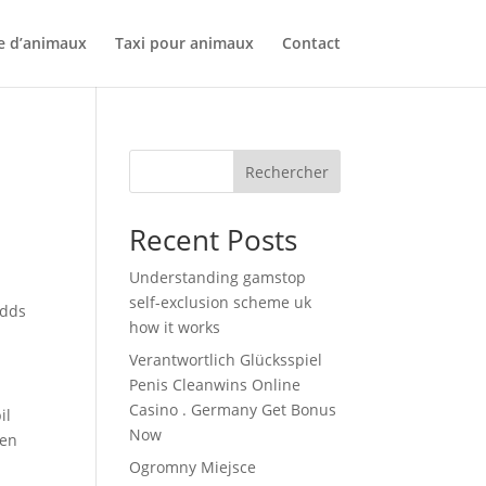
e d’animaux
Taxi pour animaux
Contact
Rechercher
Recent Posts
Understanding gamstop
self-exclusion scheme uk
odds
how it works
Verantwortlich Glücksspiel
Penis Cleanwins Online
Casino . Germany Get Bonus
il
Now
 en
Ogromny Miejsce