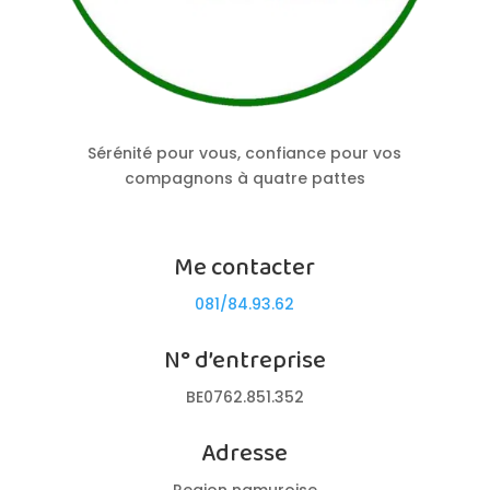
Sérénité pour vous, confiance pour vos
compagnons à quatre pattes
Me contacter
081/84.93.62
N° d’entreprise
BE0762.851.352
Adresse