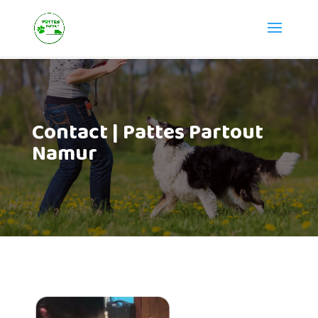
pay by mobile casino sites uk
pay by mobile casino uk
paysafecard casinos not on
credit card casino
no kyc casinos
mobile casino pay with
gamstop
non verification casino
non gamcare casinos
phone credit
fast withdrawal casinos
non gamstop paysafe
casinos
new online casinos uk
Contact | Pattes Partout
Namur