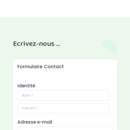
Ecrivez-nous …