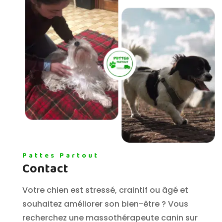
Pattes Partout
Contact
Votre chien est stressé, craintif ou âgé et
souhaitez améliorer son bien-être ? Vous
recherchez une massothérapeute canin sur