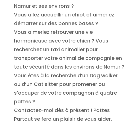
Namur et ses environs ?
Vous allez accueillir un chiot et aimeriez
démarrer sur des bonnes bases ?
Vous aimeriez retrouver une vie
harmonieuse avec votre chien ? Vous
recherchez un taxi animalier pour
transporter votre animal de compagnie en
toute sécurité dans les environs de Namur ?
Vous êtes à la recherche d’un Dog walker
ou d’un Cat sitter pour promener ou
s’occuper de votre compagnon à quatre
pattes ?
Contactez-moi dès à présent ! Pattes
Partout se fera un plaisir de vous aider.