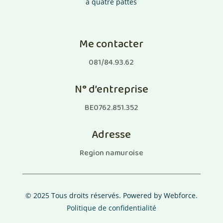
à quatre pattes
Me contacter
081/84.93.62
N° d’entreprise
BE0762.851.352
Adresse
Region namuroise
© 2025 Tous droits réservés. Powered by Webforce.
Politique de confidentialité