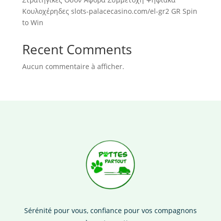
Κουλοχέρηδες slots-palacecasino.com/el-gr2 GR Spin
to Win
Recent Comments
Aucun commentaire à afficher.
Sérénité pour vous, confiance pour vos compagnons