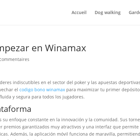
Accueil
Dog walking
Gard
empezar en Winamax
 commentaires
eres indiscutibles en el sector del poker y las apuestas deportiva
ovechar el
codigo bono winamax
para maximizar tu primer depósito
luida y segura para todos los jugadores.
lataforma
s su enfoque constante en la innovación y la comunidad. Sus torn
r premios garantizados muy atractivos y una interfaz que permite
icas. Además, la aplicación móvil funciona de maravilla, permitien