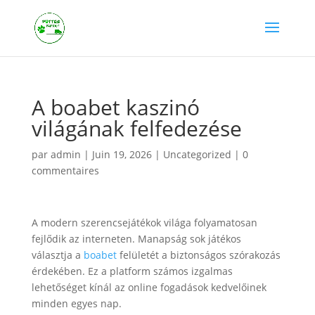
A boabet kaszinó
világának felfedezése
par
admin
|
Juin 19, 2026
|
Uncategorized
|
0
commentaires
A modern szerencsejátékok világa folyamatosan
fejlődik az interneten. Manapság sok játékos
választja a
boabet
felületét a biztonságos szórakozás
érdekében. Ez a platform számos izgalmas
lehetőséget kínál az online fogadások kedvelőinek
minden egyes nap.