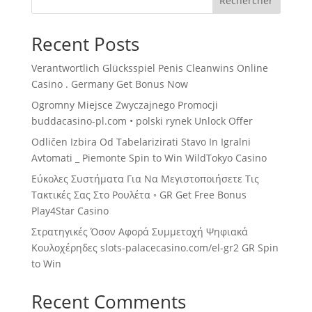
Rechercher
Recent Posts
Verantwortlich Glücksspiel Penis Cleanwins Online
Casino . Germany Get Bonus Now
Ogromny Miejsce Zwyczajnego Promocji
buddacasino-pl.com • polski rynek Unlock Offer
Odličen Izbira Od Tabelarizirati Stavo In Igralni
Avtomati _ Piemonte Spin to Win WildTokyo Casino
Εύκολες Συστήματα Για Να Μεγιστοποιήσετε Τις
Τακτικές Σας Στο Ρουλέτα ◦ GR Get Free Bonus
Play4Star Casino
Στρατηγικές Όσον Αφορά Συμμετοχή Ψηφιακά
Κουλοχέρηδες slots-palacecasino.com/el-gr2 GR Spin
to Win
Recent Comments