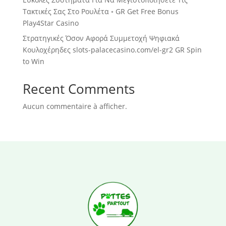
Τακτικές Σας Στο Ρουλέτα ◦ GR Get Free Bonus
Play4Star Casino
Στρατηγικές Όσον Αφορά Συμμετοχή Ψηφιακά
Κουλοχέρηδες slots-palacecasino.com/el-gr2 GR Spin
to Win
Recent Comments
Aucun commentaire à afficher.