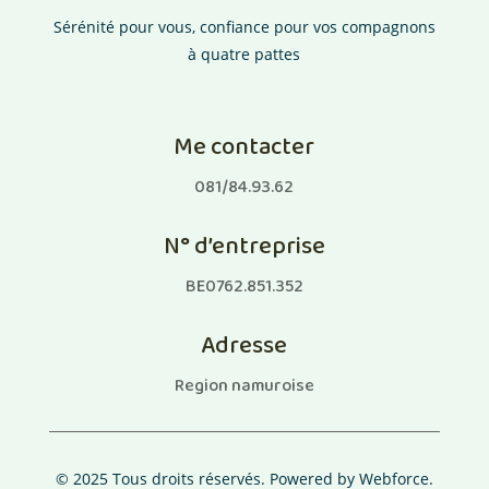
Sérénité pour vous, confiance pour vos compagnons
à quatre pattes
Me contacter
081/84.93.62
N° d’entreprise
BE0762.851.352
Adresse
Region namuroise
© 2025 Tous droits réservés. Powered by Webforce.