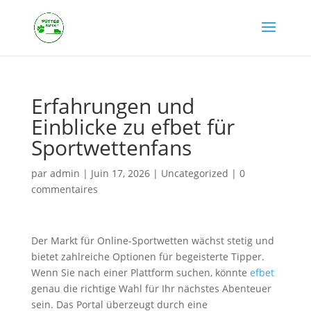
Erfahrungen und
Einblicke zu efbet für
Sportwettenfans
par
admin
|
Juin 17, 2026
|
Uncategorized
|
0
commentaires
Der Markt für Online-Sportwetten wächst stetig und
bietet zahlreiche Optionen für begeisterte Tipper.
Wenn Sie nach einer Plattform suchen, könnte
efbet
genau die richtige Wahl für Ihr nächstes Abenteuer
sein. Das Portal überzeugt durch eine