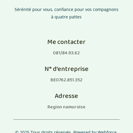
Sérénité pour vous, confiance pour vos compagnons
à quatre pattes
Me contacter
081/84.93.62
N° d’entreprise
BE0762.851.352
Adresse
Region namuroise
© 2025 Tous droits réservés. Powered by Webforce.