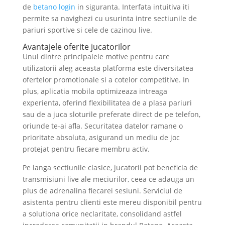
de
betano login
in siguranta. Interfata intuitiva iti
permite sa navighezi cu usurinta intre sectiunile de
pariuri sportive si cele de cazinou live.
Avantajele oferite jucatorilor
Unul dintre principalele motive pentru care
utilizatorii aleg aceasta platforma este diversitatea
ofertelor promotionale si a cotelor competitive. In
plus, aplicatia mobila optimizeaza intreaga
experienta, oferind flexibilitatea de a plasa pariuri
sau de a juca sloturile preferate direct de pe telefon,
oriunde te-ai afla. Securitatea datelor ramane o
prioritate absoluta, asigurand un mediu de joc
protejat pentru fiecare membru activ.
Pe langa sectiunile clasice, jucatorii pot beneficia de
transmisiuni live ale meciurilor, ceea ce adauga un
plus de adrenalina fiecarei sesiuni. Serviciul de
asistenta pentru clienti este mereu disponibil pentru
a solutiona orice neclaritate, consolidand astfel