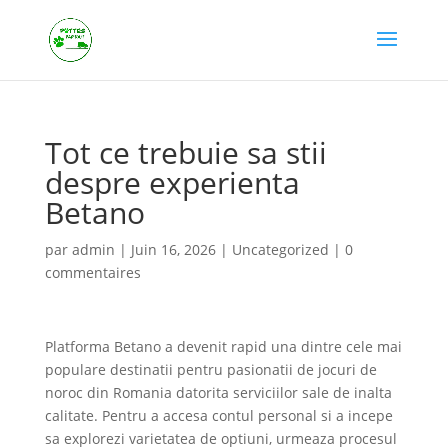
Tot ce trebuie sa stii
despre experienta
Betano
par
admin
|
Juin 16, 2026
|
Uncategorized
|
0
commentaires
Platforma Betano a devenit rapid una dintre cele mai
populare destinatii pentru pasionatii de jocuri de
noroc din Romania datorita serviciilor sale de inalta
calitate. Pentru a accesa contul personal si a incepe
sa explorezi varietatea de optiuni, urmeaza procesul