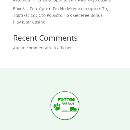
Εύκολες Συστήματα Για Να Μεγιστοποιήσετε Τις
Τακτικές Σας Στο Ρουλέτα ◦ GR Get Free Bonus
Play4Star Casino
Recent Comments
Aucun commentaire à afficher.