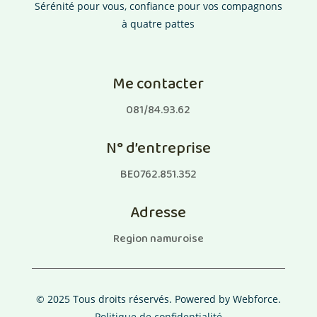
Sérénité pour vous, confiance pour vos compagnons
à quatre pattes
Me contacter
081/84.93.62
N° d’entreprise
BE0762.851.352
Adresse
Region namuroise
© 2025 Tous droits réservés. Powered by Webforce.
Politique de confidentialité