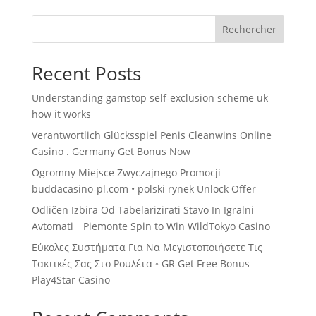
Rechercher
Recent Posts
Understanding gamstop self-exclusion scheme uk
how it works
Verantwortlich Glücksspiel Penis Cleanwins Online
Casino . Germany Get Bonus Now
Ogromny Miejsce Zwyczajnego Promocji
buddacasino-pl.com • polski rynek Unlock Offer
Odličen Izbira Od Tabelarizirati Stavo In Igralni
Avtomati _ Piemonte Spin to Win WildTokyo Casino
Εύκολες Συστήματα Για Να Μεγιστοποιήσετε Τις
Τακτικές Σας Στο Ρουλέτα ◦ GR Get Free Bonus
Play4Star Casino