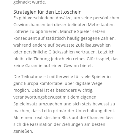
geknackt wurde.
Strategien für den Lottoschein
Es gibt verschiedene Ansätze, um seine persönlichen
Gewinnchancen bei dieser beliebten Mehrstaaten-
Lotterie zu optimieren. Manche Spieler setzen
konsequent auf statistisch häufig gezogene Zahlen,
während andere auf bewusste Zufallsauswahlen
oder persönliche Glückszahlen vertrauen. Letztlich
bleibt die Ziehung jedoch ein reines Glücksspiel, das
keine Garantie auf einen Gewinn bietet.
Die Teilnahme ist mittlerweile für viele Spieler in
ganz Europa komfortabel über digitale Wege
möglich. Dabei ist es besonders wichtig,
verantwortungsbewusst mit dem eigenen
Spieleinsatz umzugehen und sich stets bewusst zu
machen, dass Lotto primär der Unterhaltung dient.
Mit einem realistischen Blick auf die Chancen lässt
sich die Faszination der Ziehungen am besten
genießen.