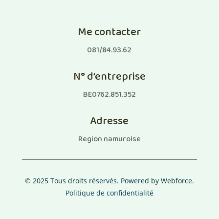
Me contacter
081/84.93.62
N° d’entreprise
BE0762.851.352
Adresse
Region namuroise
© 2025 Tous droits réservés. Powered by Webforce.
Politique de confidentialité