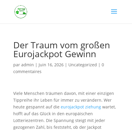
Der Traum vom großen
Eurojackpot Gewinn
par
admin
|
Juin 16, 2026
|
Uncategorized
|
0
commentaires
Viele Menschen träumen davon, mit einer einzigen
Tippreihe ihr Leben für immer zu verändern. Wer
heute gespannt auf die
eurojackpot ziehung
wartet,
hofft auf das Glück in den europäischen
Lotteriezentren. Die Spannung steigt mit jeder
gezogenen Zahl, bis feststeht, ob der Jackpot