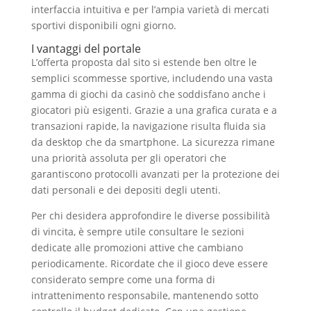
interfaccia intuitiva e per l’ampia varietà di mercati
sportivi disponibili ogni giorno.
I vantaggi del portale
L’offerta proposta dal sito si estende ben oltre le
semplici scommesse sportive, includendo una vasta
gamma di giochi da casinò che soddisfano anche i
giocatori più esigenti. Grazie a una grafica curata e a
transazioni rapide, la navigazione risulta fluida sia
da desktop che da smartphone. La sicurezza rimane
una priorità assoluta per gli operatori che
garantiscono protocolli avanzati per la protezione dei
dati personali e dei depositi degli utenti.
Per chi desidera approfondire le diverse possibilità
di vincita, è sempre utile consultare le sezioni
dedicate alle promozioni attive che cambiano
periodicamente. Ricordate che il gioco deve essere
considerato sempre come una forma di
intrattenimento responsabile, mantenendo sotto