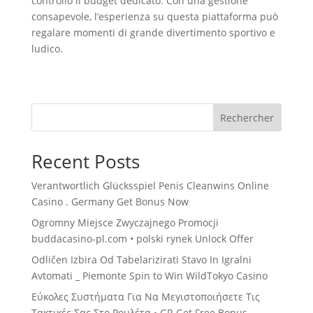
controllo il budget dedicato. Con una gestione
consapevole, l’esperienza su questa piattaforma può
regalare momenti di grande divertimento sportivo e
ludico.
Rechercher
Recent Posts
Verantwortlich Glücksspiel Penis Cleanwins Online
Casino . Germany Get Bonus Now
Ogromny Miejsce Zwyczajnego Promocji
buddacasino-pl.com • polski rynek Unlock Offer
Odličen Izbira Od Tabelarizirati Stavo In Igralni
Avtomati _ Piemonte Spin to Win WildTokyo Casino
Εύκολες Συστήματα Για Να Μεγιστοποιήσετε Τις
Τακτικές Σας Στο Ρουλέτα ◦ GR Get Free Bonus