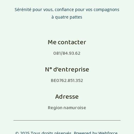
Sérénité pour vous, confiance pour vos compagnons
à quatre pattes
Me contacter
081/84.93.62
N° d’entreprise
BE0762.851.352
Adresse
Region namuroise
© 2025 Tous droits réservés. Powered by Webforce.